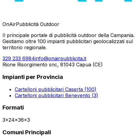
OnAir
Pubblicità Outdoor
Il principale portale di pubblicità outdoor della Campania.
Gestiamo oltre 100 impianti pubblicitari geolocalizzati sul
territorio regionale.
329 233 6984
info@onairpubblicita.it
Rione Risorgimento snc, 81043 Capua (CE)
Impianti per Provincia
Cartelloni pubblicitari
Caserta
(
100
)
Cartelloni pubblicitari
Benevento
(
3
)
Formati
3x2
4x3
6x3
Comuni Principali