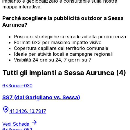
impianto è geolocalizzato e consultabile sulla nostra
mappa interattiva.
Perché scegliere la pubblicità outdoor a
Sessa
Aurunca
?
Posizioni strategiche su strade ad alta percorrenza
Formati 6x3 per massimo impatto visivo
Copertura capillare del territorio comunale
Ideale per attività locali e campagne regionali
Visibilità 24 ore su 24, 7 giorni su 7
Tutti gli impianti a
Sessa Aurunca
(
4
)
6x3
onair-030
SS7 (dal Garigliano vs. Sessa)
41.2426
,
13.7917
Vedi Scheda
6x3
onair-052