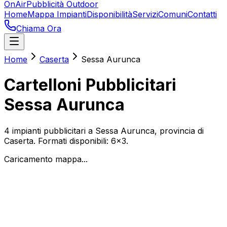
OnAir
Pubblicità Outdoor
Home
Mappa Impianti
Disponibilità
Servizi
Comuni
Contatti
Chiama Ora
Home
Caserta
Sessa Aurunca
Cartelloni Pubblicitari
Sessa Aurunca
4
impianti pubblicitari a
Sessa Aurunca
, provincia di
Caserta
. Formati disponibili:
6x3
.
Caricamento mappa...