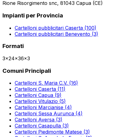
Rione Risorgimento snc, 81043 Capua (CE)
Impianti per Provincia
Cartelloni pubblicitari
Caserta
(
100
)
Cartelloni pubblicitari
Benevento
(
3
)
Formati
3x2
4x3
6x3
Comuni Principali
Cartelloni
S. Maria C.V.
(
16
)
Cartelloni
Caserta
(
11
)
Cartelloni
Capua
(
9
)
Cartelloni
Vitulazio
(
5
)
Cartelloni
Marcianise
(
4
)
Cartelloni
Sessa Aurunca
(
4
)
Cartelloni
Aversa
(
3
)
Cartelloni
Casapulla
(
3
)
Cartelloni
Piedimonte Matese
(
3
)