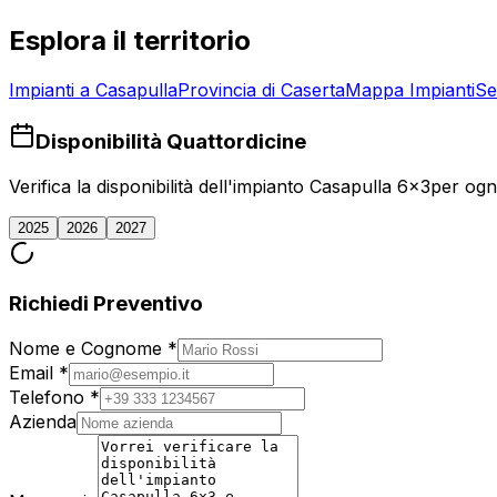
Esplora il territorio
Impianti a
Casapulla
Provincia di
Caserta
Mappa Impianti
Se
Disponibilità Quattordicine
Verifica la disponibilità dell'impianto
Casapulla 6x3
per ogni
2025
2026
2027
Richiedi Preventivo
Nome e Cognome *
Email *
Telefono *
Azienda