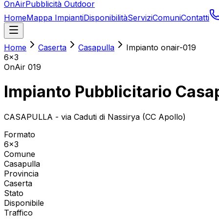
OnAir
Pubblicità Outdoor
Home
Mappa Impianti
Disponibilità
Servizi
Comuni
Contatti
Home
Caserta
Casapulla
Impianto onair-019
6x3
OnAir
019
Impianto Pubblicitario Casa
CASAPULLA - via Caduti di Nassirya (CC Apollo)
Formato
6x3
Comune
Casapulla
Provincia
Caserta
Stato
Disponibile
Traffico