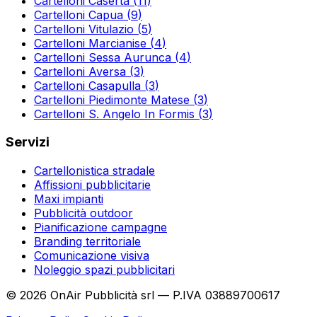
Cartelloni
Caserta
(
11
)
Cartelloni
Capua
(
9
)
Cartelloni
Vitulazio
(
5
)
Cartelloni
Marcianise
(
4
)
Cartelloni
Sessa Aurunca
(
4
)
Cartelloni
Aversa
(
3
)
Cartelloni
Casapulla
(
3
)
Cartelloni
Piedimonte Matese
(
3
)
Cartelloni
S. Angelo In Formis
(
3
)
Servizi
Cartellonistica stradale
Affissioni pubblicitarie
Maxi impianti
Pubblicità outdoor
Pianificazione campagne
Branding territoriale
Comunicazione visiva
Noleggio spazi pubblicitari
©
2026
OnAir Pubblicità srl — P.IVA 03889700617