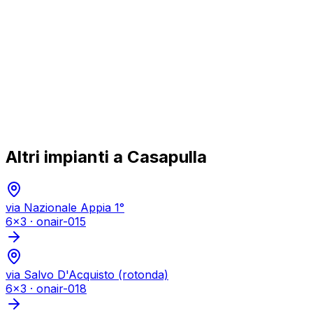
Altri impianti a
Casapulla
via Nazionale Appia 1°
6x3
·
onair-015
via Salvo D'Acquisto (rotonda)
6x3
·
onair-018