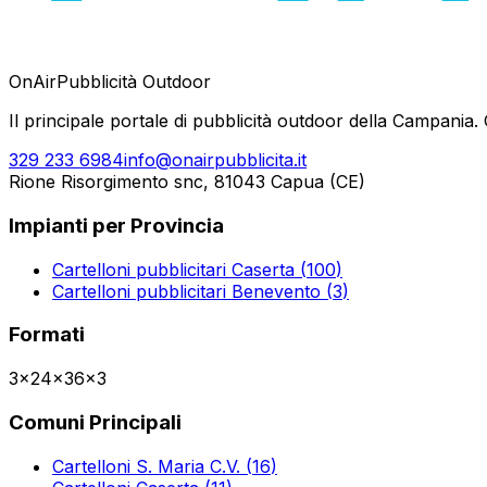
OnAir
Pubblicità Outdoor
Il principale portale di pubblicità outdoor della Campania. G
329 233 6984
info@onairpubblicita.it
Rione Risorgimento snc, 81043 Capua (CE)
Impianti per Provincia
Cartelloni pubblicitari
Caserta
(
100
)
Cartelloni pubblicitari
Benevento
(
3
)
Formati
3x2
4x3
6x3
Comuni Principali
Cartelloni
S. Maria C.V.
(
16
)