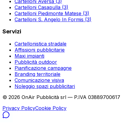
Cartelloni
Aversa
(
3
)
Cartelloni
Casapulla
(
3
)
Cartelloni
Piedimonte Matese
(
3
)
Cartelloni
S. Angelo In Formis
(
3
)
Servizi
Cartellonistica stradale
Affissioni pubblicitarie
Maxi impianti
Pubblicità outdoor
Pianificazione campagne
Branding territoriale
Comunicazione visiva
Noleggio spazi pubblicitari
©
2026
OnAir Pubblicità srl — P.IVA 03889700617
Privacy Policy
Cookie Policy