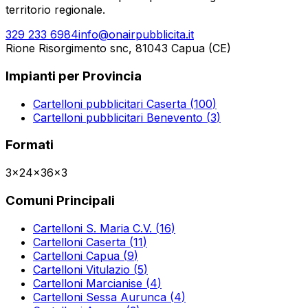
territorio regionale.
329 233 6984
info@onairpubblicita.it
Rione Risorgimento snc, 81043 Capua (CE)
Impianti per Provincia
Cartelloni pubblicitari
Caserta
(
100
)
Cartelloni pubblicitari
Benevento
(
3
)
Formati
3x2
4x3
6x3
Comuni Principali
Cartelloni
S. Maria C.V.
(
16
)
Cartelloni
Caserta
(
11
)
Cartelloni
Capua
(
9
)
Cartelloni
Vitulazio
(
5
)
Cartelloni
Marcianise
(
4
)
Cartelloni
Sessa Aurunca
(
4
)