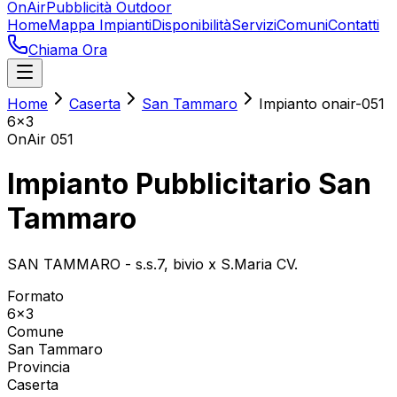
OnAir
Pubblicità Outdoor
Home
Mappa Impianti
Disponibilità
Servizi
Comuni
Contatti
Chiama Ora
Home
Caserta
San Tammaro
Impianto onair-051
6x3
OnAir
051
Impianto Pubblicitario San
Tammaro
SAN TAMMARO - s.s.7, bivio x S.Maria CV.
Formato
6x3
Comune
San Tammaro
Provincia
Caserta