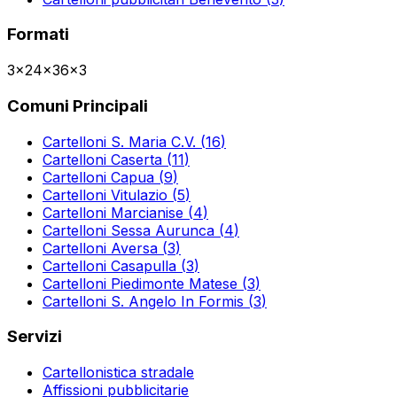
Formati
3x2
4x3
6x3
Comuni Principali
Cartelloni
S. Maria C.V.
(
16
)
Cartelloni
Caserta
(
11
)
Cartelloni
Capua
(
9
)
Cartelloni
Vitulazio
(
5
)
Cartelloni
Marcianise
(
4
)
Cartelloni
Sessa Aurunca
(
4
)
Cartelloni
Aversa
(
3
)
Cartelloni
Casapulla
(
3
)
Cartelloni
Piedimonte Matese
(
3
)
Cartelloni
S. Angelo In Formis
(
3
)
Servizi
Cartellonistica stradale
Affissioni pubblicitarie