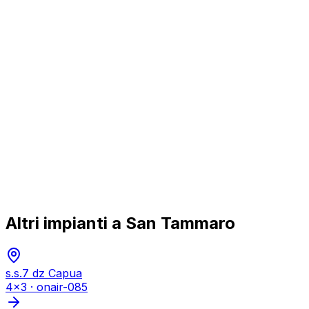
Altri impianti a
San Tammaro
s.s.7 dz Capua
4x3
·
onair-085