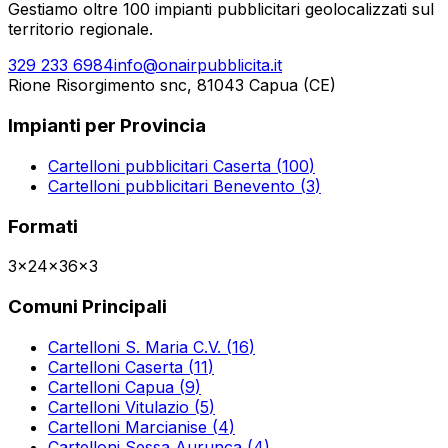
Gestiamo oltre 100 impianti pubblicitari geolocalizzati sul
territorio regionale.
329 233 6984
info@onairpubblicita.it
Rione Risorgimento snc, 81043 Capua (CE)
Impianti per Provincia
Cartelloni pubblicitari
Caserta
(
100
)
Cartelloni pubblicitari
Benevento
(
3
)
Formati
3x2
4x3
6x3
Comuni Principali
Cartelloni
S. Maria C.V.
(
16
)
Cartelloni
Caserta
(
11
)
Cartelloni
Capua
(
9
)
Cartelloni
Vitulazio
(
5
)
Cartelloni
Marcianise
(
4
)
Cartelloni
Sessa Aurunca
(
4
)