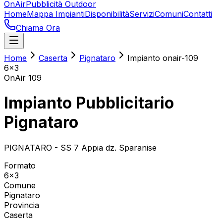
OnAir
Pubblicità Outdoor
Home
Mappa Impianti
Disponibilità
Servizi
Comuni
Contatti
Chiama Ora
Home
Caserta
Pignataro
Impianto onair-109
6x3
OnAir
109
Impianto Pubblicitario
Pignataro
PIGNATARO - SS 7 Appia dz. Sparanise
Formato
6x3
Comune
Pignataro
Provincia
Caserta