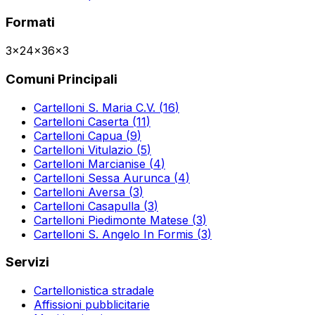
Formati
3x2
4x3
6x3
Comuni Principali
Cartelloni
S. Maria C.V.
(
16
)
Cartelloni
Caserta
(
11
)
Cartelloni
Capua
(
9
)
Cartelloni
Vitulazio
(
5
)
Cartelloni
Marcianise
(
4
)
Cartelloni
Sessa Aurunca
(
4
)
Cartelloni
Aversa
(
3
)
Cartelloni
Casapulla
(
3
)
Cartelloni
Piedimonte Matese
(
3
)
Cartelloni
S. Angelo In Formis
(
3
)
Servizi
Cartellonistica stradale
Affissioni pubblicitarie