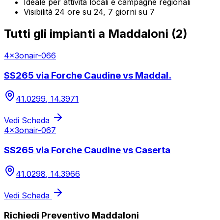
Ideale per attività locali e campagne regionali
Visibilità 24 ore su 24, 7 giorni su 7
Tutti gli impianti a
Maddaloni
(
2
)
4x3
onair-066
SS265 via Forche Caudine vs Maddal.
41.0299
,
14.3971
Vedi Scheda
4x3
onair-067
SS265 via Forche Caudine vs Caserta
41.0298
,
14.3966
Vedi Scheda
Richiedi Preventivo
Maddaloni