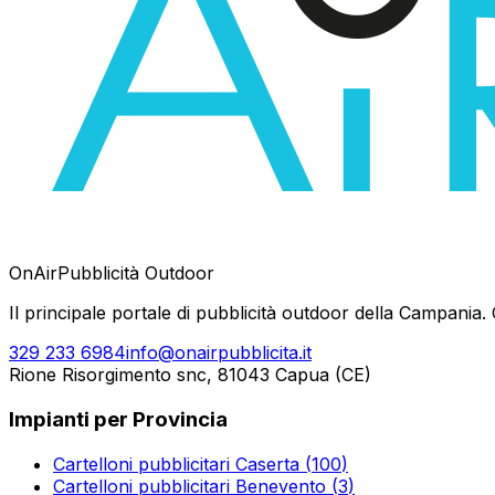
OnAir
Pubblicità Outdoor
Il principale portale di pubblicità outdoor della Campania. G
329 233 6984
info@onairpubblicita.it
Rione Risorgimento snc, 81043 Capua (CE)
Impianti per Provincia
Cartelloni pubblicitari
Caserta
(
100
)
Cartelloni pubblicitari
Benevento
(
3
)