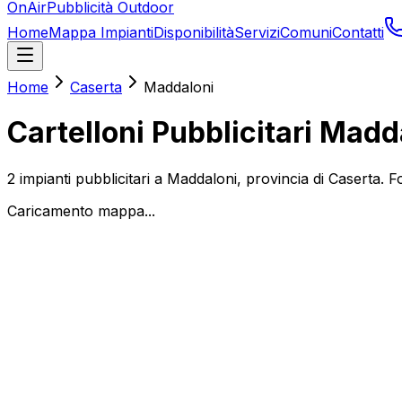
OnAir
Pubblicità Outdoor
Home
Mappa Impianti
Disponibilità
Servizi
Comuni
Contatti
Home
Caserta
Maddaloni
Cartelloni Pubblicitari
Madda
2
impianti pubblicitari a
Maddaloni
, provincia di
Caserta
. F
Caricamento mappa...