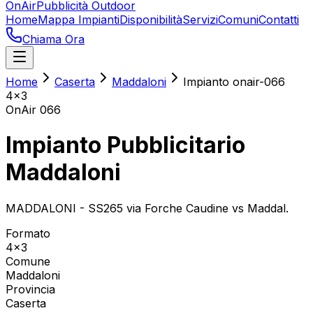
OnAir
Pubblicità Outdoor
Home
Mappa Impianti
Disponibilità
Servizi
Comuni
Contatti
Chiama Ora
Home
Caserta
Maddaloni
Impianto onair-066
4x3
OnAir
066
Impianto Pubblicitario
Maddaloni
MADDALONI - SS265 via Forche Caudine vs Maddal.
Formato
4x3
Comune
Maddaloni
Provincia
Caserta