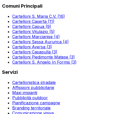
Comuni Principali
Cartelloni
S. Maria C.V.
(
16
)
Cartelloni
Caserta
(
11
)
Cartelloni
Capua
(
9
)
Cartelloni
Vitulazio
(
5
)
Cartelloni
Marcianise
(
4
)
Cartelloni
Sessa Aurunca
(
4
)
Cartelloni
Aversa
(
3
)
Cartelloni
Casapulla
(
3
)
Cartelloni
Piedimonte Matese
(
3
)
Cartelloni
S. Angelo In Formis
(
3
)
Servizi
Cartellonistica stradale
Affissioni pubblicitarie
Maxi impianti
Pubblicità outdoor
Pianificazione campagne
Branding territoriale
Comunicazione visiva