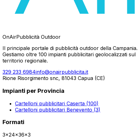
OnAir
Pubblicità Outdoor
Il principale portale di pubblicità outdoor della Campania.
Gestiamo oltre 100 impianti pubblicitari geolocalizzati sul
territorio regionale.
329 233 6984
info@onairpubblicita.it
Rione Risorgimento snc, 81043 Capua (CE)
Impianti per Provincia
Cartelloni pubblicitari
Caserta
(
100
)
Cartelloni pubblicitari
Benevento
(
3
)
Formati
3x2
4x3
6x3