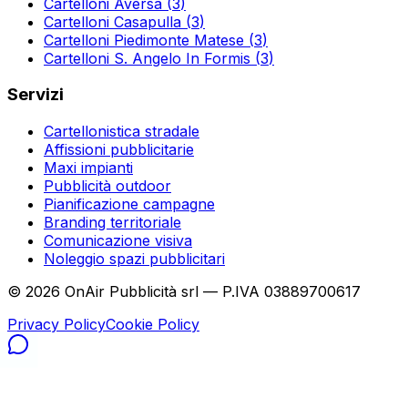
Cartelloni
Aversa
(
3
)
Cartelloni
Casapulla
(
3
)
Cartelloni
Piedimonte Matese
(
3
)
Cartelloni
S. Angelo In Formis
(
3
)
Servizi
Cartellonistica stradale
Affissioni pubblicitarie
Maxi impianti
Pubblicità outdoor
Pianificazione campagne
Branding territoriale
Comunicazione visiva
Noleggio spazi pubblicitari
©
2026
OnAir Pubblicità srl — P.IVA 03889700617
Privacy Policy
Cookie Policy