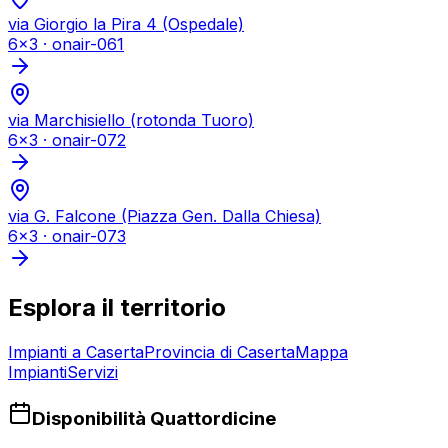
via Giorgio la Pira 4 (Ospedale)
6x3
·
onair-061
via Marchisiello (rotonda Tuoro)
6x3
·
onair-072
via G. Falcone (Piazza Gen. Dalla Chiesa)
6x3
·
onair-073
Esplora il territorio
Impianti a
Caserta
Provincia di
Caserta
Mappa
Impianti
Servizi
Disponibilità Quattordicine