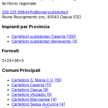
territorio regionale.
329 233 6984
info@onairpubblicita.it
Rione Risorgimento snc, 81043 Capua (CE)
Impianti per Provincia
Cartelloni pubblicitari
Caserta
(
100
)
Cartelloni pubblicitari
Benevento
(
3
)
Formati
3x2
4x3
6x3
Comuni Principali
Cartelloni
S. Maria C.V.
(
16
)
Cartelloni
Caserta
(
11
)
Cartelloni
Capua
(
9
)
Cartelloni
Vitulazio
(
5
)
Cartelloni
Marcianise
(
4
)
Cartelloni
Sessa Aurunca
(
4
)