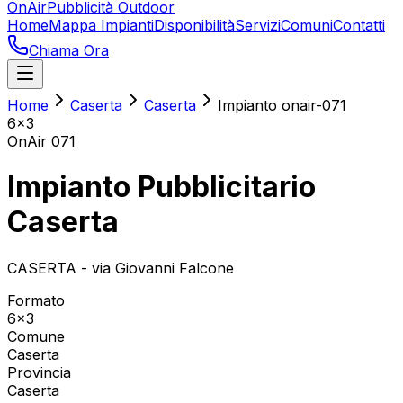
OnAir
Pubblicità Outdoor
Home
Mappa Impianti
Disponibilità
Servizi
Comuni
Contatti
Chiama Ora
Home
Caserta
Caserta
Impianto onair-071
6x3
OnAir
071
Impianto Pubblicitario
Caserta
CASERTA - via Giovanni Falcone
Formato
6x3
Comune
Caserta
Provincia
Caserta