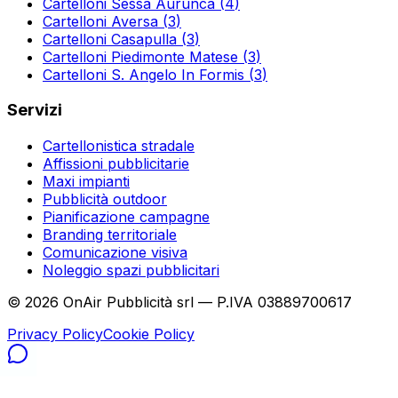
Cartelloni
Sessa Aurunca
(
4
)
Cartelloni
Aversa
(
3
)
Cartelloni
Casapulla
(
3
)
Cartelloni
Piedimonte Matese
(
3
)
Cartelloni
S. Angelo In Formis
(
3
)
Servizi
Cartellonistica stradale
Affissioni pubblicitarie
Maxi impianti
Pubblicità outdoor
Pianificazione campagne
Branding territoriale
Comunicazione visiva
Noleggio spazi pubblicitari
©
2026
OnAir Pubblicità srl — P.IVA 03889700617
Privacy Policy
Cookie Policy