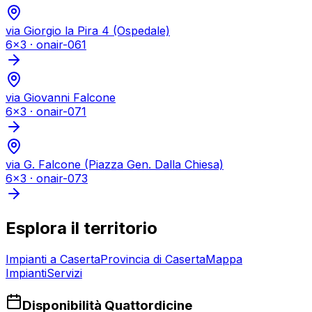
via Giorgio la Pira 4 (Ospedale)
6x3
·
onair-061
via Giovanni Falcone
6x3
·
onair-071
via G. Falcone (Piazza Gen. Dalla Chiesa)
6x3
·
onair-073
Esplora il territorio
Impianti a
Caserta
Provincia di
Caserta
Mappa
Impianti
Servizi
Disponibilità Quattordicine