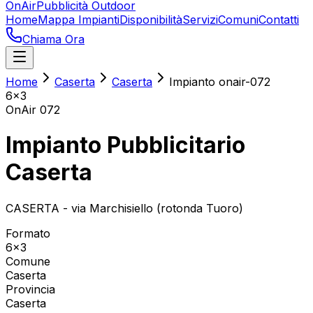
OnAir
Pubblicità Outdoor
Home
Mappa Impianti
Disponibilità
Servizi
Comuni
Contatti
Chiama Ora
Home
Caserta
Caserta
Impianto onair-072
6x3
OnAir
072
Impianto Pubblicitario
Caserta
CASERTA - via Marchisiello (rotonda Tuoro)
Formato
6x3
Comune
Caserta
Provincia
Caserta