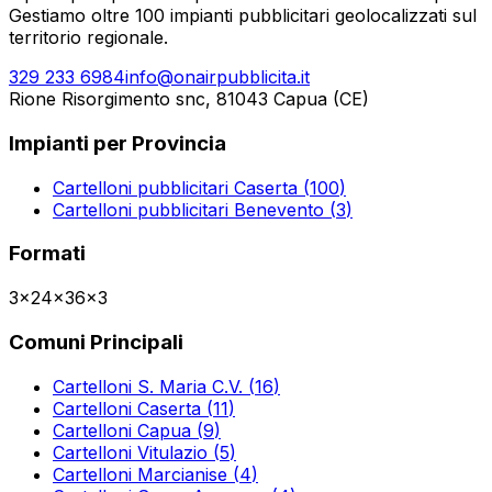
Gestiamo oltre 100 impianti pubblicitari geolocalizzati sul
territorio regionale.
329 233 6984
info@onairpubblicita.it
Rione Risorgimento snc, 81043 Capua (CE)
Impianti per Provincia
Cartelloni pubblicitari
Caserta
(
100
)
Cartelloni pubblicitari
Benevento
(
3
)
Formati
3x2
4x3
6x3
Comuni Principali
Cartelloni
S. Maria C.V.
(
16
)
Cartelloni
Caserta
(
11
)
Cartelloni
Capua
(
9
)
Cartelloni
Vitulazio
(
5
)
Cartelloni
Marcianise
(
4
)