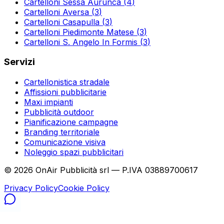
Cartelloni
Sessa Aurunca
(
4
)
Cartelloni
Aversa
(
3
)
Cartelloni
Casapulla
(
3
)
Cartelloni
Piedimonte Matese
(
3
)
Cartelloni
S. Angelo In Formis
(
3
)
Servizi
Cartellonistica stradale
Affissioni pubblicitarie
Maxi impianti
Pubblicità outdoor
Pianificazione campagne
Branding territoriale
Comunicazione visiva
Noleggio spazi pubblicitari
©
2026
OnAir Pubblicità srl — P.IVA 03889700617
Privacy Policy
Cookie Policy