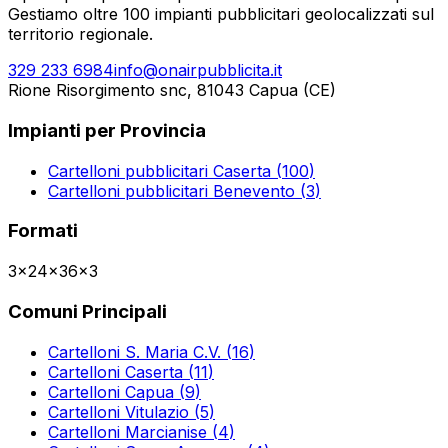
Gestiamo oltre 100 impianti pubblicitari geolocalizzati sul
territorio regionale.
329 233 6984
info@onairpubblicita.it
Rione Risorgimento snc, 81043 Capua (CE)
Impianti per Provincia
Cartelloni pubblicitari
Caserta
(
100
)
Cartelloni pubblicitari
Benevento
(
3
)
Formati
3x2
4x3
6x3
Comuni Principali
Cartelloni
S. Maria C.V.
(
16
)
Cartelloni
Caserta
(
11
)
Cartelloni
Capua
(
9
)
Cartelloni
Vitulazio
(
5
)
Cartelloni
Marcianise
(
4
)