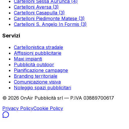
Cartelloni
Sessa Aurunca
(
4
)
Cartelloni
Aversa
(
3
)
Cartelloni
Casapulla
(
3
)
Cartelloni
Piedimonte Matese
(
3
)
Cartelloni
S. Angelo In Formis
(
3
)
Servizi
Cartellonistica stradale
Affissioni pubblicitarie
Maxi impianti
Pubblicità outdoor
Pianificazione campagne
Branding territoriale
Comunicazione visiva
Noleggio spazi pubblicitari
©
2026
OnAir Pubblicità srl — P.IVA 03889700617
Privacy Policy
Cookie Policy