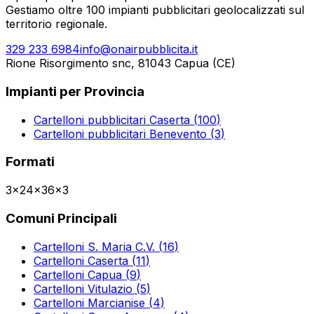
Gestiamo oltre 100 impianti pubblicitari geolocalizzati sul
territorio regionale.
329 233 6984
info@onairpubblicita.it
Rione Risorgimento snc, 81043 Capua (CE)
Impianti per Provincia
Cartelloni pubblicitari
Caserta
(
100
)
Cartelloni pubblicitari
Benevento
(
3
)
Formati
3x2
4x3
6x3
Comuni Principali
Cartelloni
S. Maria C.V.
(
16
)
Cartelloni
Caserta
(
11
)
Cartelloni
Capua
(
9
)
Cartelloni
Vitulazio
(
5
)
Cartelloni
Marcianise
(
4
)