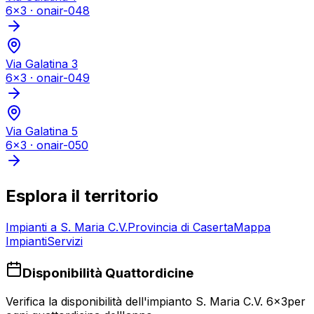
6x3
·
onair-048
Via Galatina 3
6x3
·
onair-049
Via Galatina 5
6x3
·
onair-050
Esplora il territorio
Impianti a
S. Maria C.V.
Provincia di
Caserta
Mappa
Impianti
Servizi
Disponibilità Quattordicine
Verifica la disponibilità dell'impianto
S. Maria C.V. 6x3
per