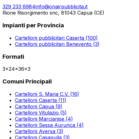
329 233 6984
info@onairpubblicita.it
Rione Risorgimento snc, 81043 Capua (CE)
Impianti per Provincia
Cartelloni pubblicitari
Caserta
(
100
)
Cartelloni pubblicitari
Benevento
(
3
)
Formati
3x2
4x3
6x3
Comuni Principali
Cartelloni
S. Maria C.V.
(
16
)
Cartelloni
Caserta
(
11
)
Cartelloni
Capua
(
9
)
Cartelloni
Vitulazio
(
5
)
Cartelloni
Marcianise
(
4
)
Cartelloni
Sessa Aurunca
(
4
)
Cartelloni
Aversa
(
3
)
Cartelloni
Casapulla
(
3
)